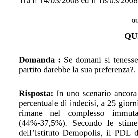
Tra il 14/03/2008 ed il 18/03/2008
QU
QU
Domanda :
Se domani si tenesser
partito darebbe la sua preferenza?.
Risposta:
In uno scenario ancora f
percentuale di indecisi, a 25 giorni
rimane nel complesso immutat
(44%-37,5%). Secondo le stime s
dell’Istituto Demopolis, il PDL 