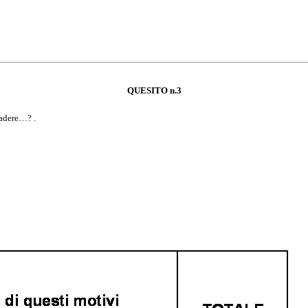
QUESITO n.3
cadere…? .